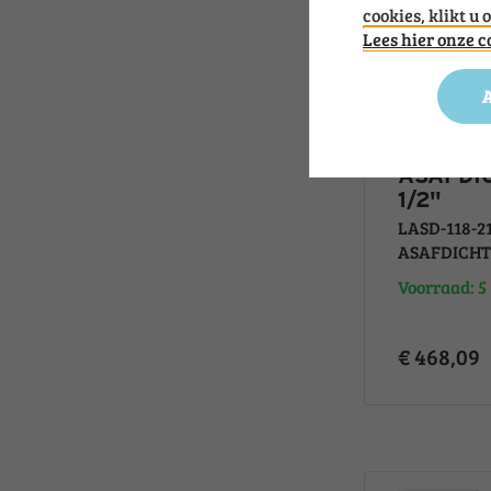
cookies, klikt u 
Lees hier onze 
A
LASD-118
DRYSEA
ASAFDIC
1/2"
LASD-118-2
ASAFDICHTING
Voorraad: 5
€ 468,09