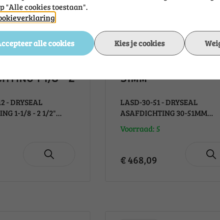
op "Alle cookies toestaan".
cookieverklaring
ccepteer alle cookies
Kies je cookies
Weig
-212 -
LASD-30-51 - DRYS
L
ASAFDICHTING 30-
HTING 1-1/8 - 2
51MM
12 - DRYSEAL
LASD-30-51 - DRYSEAL
 1-1/8 - 2 1/2"...
ASAFDICHTING 30-51MM...
Voorraad: 5
€ 468,09