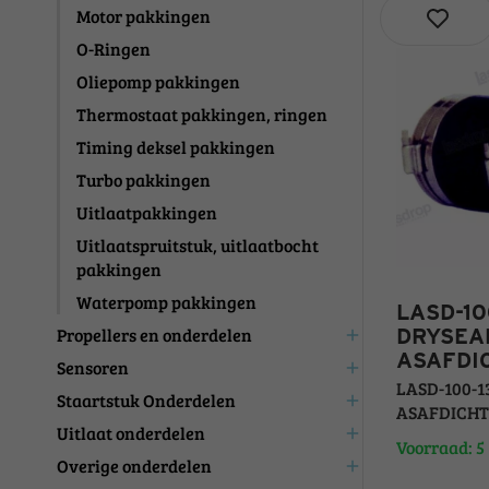
Motor pakkingen
O-Ringen
Oliepomp pakkingen
Thermostaat pakkingen, ringen
Timing deksel pakkingen
Turbo pakkingen
Uitlaatpakkingen
Uitlaatspruitstuk, uitlaatbocht
pakkingen
Waterpomp pakkingen
LASD-10
Propellers en onderdelen
DRYSEAL 
add
ASAFDI
Sensoren
add
LASD-100-13
Staartstuk Onderdelen
add
ASAFDICHTI
Uitlaat onderdelen
add
Voorraad: 5
Overige onderdelen
add