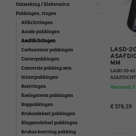
Ontsteking / Elektronica
add
Pakkingen, ringen
remove
Afdichtringen
Anode pakkingen
Asafdichtingen
LASD-20
Carburateur pakkingen
ASAFDI
Carterpakkingen
MM
Conversie pakking sets
LASD-20-45
Inlaatpakkingen
ASAFDICHTI
Keerringen
Voorraad: 5
Koelsysteem pakkingen
Koppakkingen
€ 378,59
Krukasdeksel pakkingen
Kleppendeksel pakkingen
Krukas keerring pakking