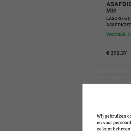
ASAFDIC
MM
LASD-25-51
ASAFDICHTI
Voorraad: 5
€ 392,37
Wij gebruiken c
en voor persoonl
ze kunt beheren 