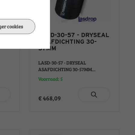
er cookies
EAL
LASD-30-57 - DRYSEAL
ASAFDICHTING 30-
57MM
LASD-30-57 - DRYSEAL
ASAFDICHTING 30-57MM...
Voorraad: 5
€ 468,09