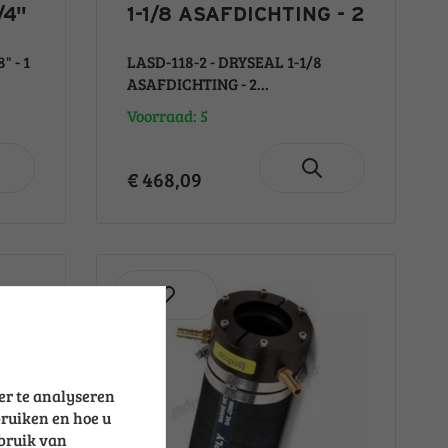
/4"
1-1/8 ASAFDICHTING - 2
" - 1
LASD-118-2 - DRYSEAL 1-1/8
ASAFDICHTING - 2...
Voorraad: 5
€ 468,09
er te analyseren
bruiken en hoe u
ebruik van