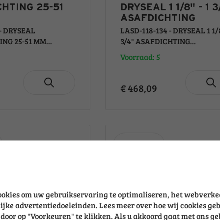
HTING 25-51
DRYSEAL 1 1/8" - 1 3
ASAFDICHTING
 - DRYSEAL
LASD-118-134 - DRYSEAL 1 1/8
NG 25-51 MM...
3/4" ASAFDICHTING...
Voorraad: 5
€ 468,09
ookies om uw gebruikservaring te optimaliseren, het webverke
ijke advertentiedoeleinden. Lees meer over hoe wij cookies ge
door op "Voorkeuren" te klikken. Als u akkoord gaat met ons g