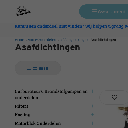
Assortiment
Kunt u een onderdeel niet vinden? Wij helpen u graag ve
Home
Motor Onderdelen
Pakkingen, ringen
Asafdichtingen
Asafdichtingen
Carburateurs, Brandstofpompen en
add
onderdelen
Filters
add
Koeling
add
Motorblok Onderdelen
add