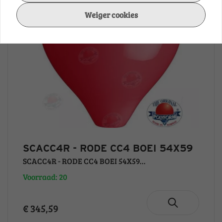
Weiger cookies
SCACC4R - RODE CC4 BOEI 54X59
SCACC4R - RODE CC4 BOEI 54X59...
Voorraad: 20
€ 345,59