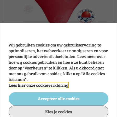
SCACC3R - RODE CC3-BOEI 45X50
SCACC3R - RODE CC3-BOEI 45X50...
Wij gebruiken cookies om uw gebruikservaring te
Voorraad: 20
optimaliseren, het webverkeer te analyseren en voor
persoonlijke advertentiedoeleinden. Lees meer over
hoe wij cookies gebruiken en hoe u ze kunt beheren
€ 261,46
door op "Voorkeuren" te klikken. Als u akkoord gaat
met ons gebruik van cookies, klikt u op "Alle cookies
toestaan".
Lees hier onze cookieverklaring
Accepteer alle cookies
Kies je cookies