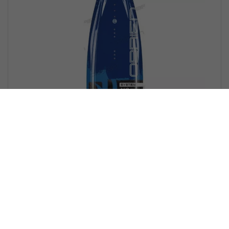
OB2180120 - WAKEBOARD 140
OB2180120 - WAKEBOARD 140...
Voorraad: 5
€ 493,06