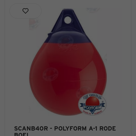
deksel
pakkingen
Turbo
pakkingen
Uitlaatpakkingen
Uitlaatspruitstuk,
uitlaatbocht
pakkingen
Waterpomp
pakkingen
SCANB40R - POLYFORM A-1 RODE
BOEI