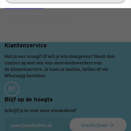
Tonen in catalogus
Klantenservice
Heb je een
vraag
? Of wil je iets doorgeven? Neem dan
contact op met een van
onze
medewerkers van
de
klantenservice
. Je kunt ze mailen, bellen of via
Whatsapp bereiken.
Blijf op de hoogte
Schrijf je in voor onze nieuwsbrief
Inschrijven