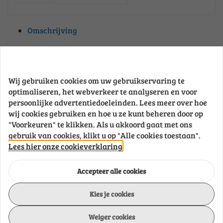
deksel
pakkingen
Turbo
Omschrijving
pakkingen
Uitlaatpakkingen
Uitlaatspruitstuk,
Onderdeelnummer
FSB019-1N
uitlaatbocht
pakkingen
Wij gebruiken cookies om uw gebruikservaring te
Waterpomp
optimaliseren, het webverkeer te analyseren en voor
Brand
Fenda-Sox
pakkingen
persoonlijke advertentiedoeleinden. Lees meer over hoe
wij cookies gebruiken en hoe u ze kunt beheren door op
"Voorkeuren" te klikken. Als u akkoord gaat met ons
Measurement
86 x 118 cm
gebruik van cookies, klikt u op "Alle cookies toestaan".
Lees hier onze cookieverklaring
Model
A6
Accepteer alle cookies
Kies je cookies
Units x bag
1
Weiger cookies