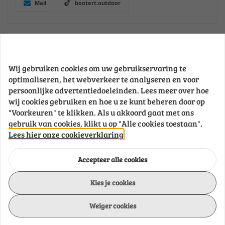
deksel
Mail
bootert.outdoor
pakkingen
Turbo
pakkingen
Omschrijving
Uitlaatpakkingen
Uitlaatspruitstuk,
uitlaatbocht
Wij gebruiken cookies om uw gebruikservaring te
Onderdeelnummer
GS61172
pakkingen
optimaliseren, het webverkeer te analyseren en voor
persoonlijke advertentiedoeleinden. Lees meer over hoe
Waterpomp
wij cookies gebruiken en hoe u ze kunt beheren door op
pakkingen
Brand
Goldenship
"Voorkeuren" te klikken. Als u akkoord gaat met ons
gebruik van cookies, klikt u op "Alle cookies toestaan".
Lees hier onze cookieverklaring
Units x bag
1
Accepteer alle cookies
Wand
8 mm
Kies je cookies
Weiger cookies
Tonen in catalogus