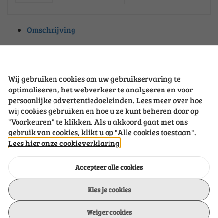
deksel
pakkingen
Turbo
Omschrijving
pakkingen
Uitlaatpakkingen
Uitlaatspruitstuk,
Onderdeelnummer
GS62232
uitlaatbocht
pakkingen
Wij gebruiken cookies om uw gebruikservaring te
Waterpomp
optimaliseren, het webverkeer te analyseren en voor
Brand
Goldenship
pakkingen
persoonlijke advertentiedoeleinden. Lees meer over hoe
wij cookies gebruiken en hoe u ze kunt beheren door op
"Voorkeuren" te klikken. Als u akkoord gaat met ons
Measurement
1420 mm
gebruik van cookies, klikt u op "Alle cookies toestaan".
Lees hier onze cookieverklaring
Model
F11
Accepteer alle cookies
Kies je cookies
Ø
610 mm
Weiger cookies