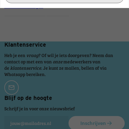
Tonen in catalogus
Klantenservice
Heb je een
vraag
? Of wil je iets doorgeven? Neem dan
contact op met een van
onze
medewerkers van
de
klantenservice
. Je kunt ze mailen, bellen of via
Whatsapp bereiken.
Blijf op de hoogte
Schrijf je in voor onze nieuwsbrief
Inschrijven