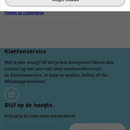
Tonen in catalogus
Klantenservice
Heb je een
vraag
? Of wil je iets doorgeven? Neem dan
contact op met een van
onze
medewerkers van
de
klantenservice
. Je kunt ze mailen, bellen of via
Whatsapp bereiken.
Blijf op de hoogte
Schrijf je in voor onze nieuwsbrief