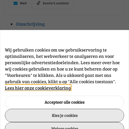
deksel
Mail
bootert.outdoor
pakkingen
Turbo
pakkingen
Omschrijving
Uitlaatpakkingen
Uitlaatspruitstuk,
uitlaatbocht
Onderdeelnummer
POL2209043360
pakkingen
Wij gebruiken cookies om uw gebruikservaring te
Waterpomp
optimaliseren, het webverkeer te analyseren en voor
pakkingen
Brand
Poly Ropes
persoonlijke advertentiedoeleinden. Lees meer over hoe
wij cookies gebruiken en hoe u ze kunt beheren door op
"Voorkeuren" te klikken. Als u akkoord gaat met ons
gebruik van cookies, klikt u op "Alle cookies toestaan".
Coil
200 m
Lees hier onze cookieverklaring
Cape
6 mm
Accepteer alle cookies
Kies je cookies
Safe working
695 kg
Weiger cookies