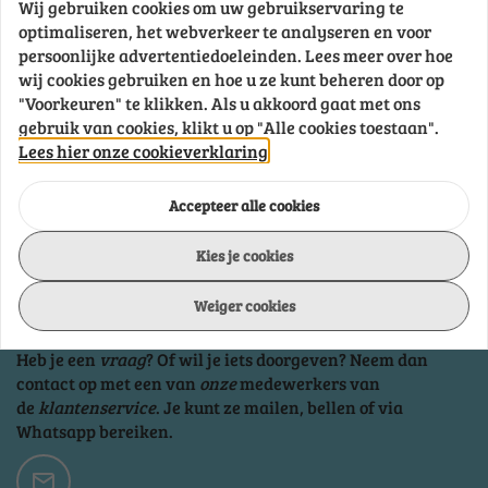
deksel
Wij gebruiken cookies om uw gebruikservaring te
pakkingen
Omschrijving
optimaliseren, het webverkeer te analyseren en voor
Turbo
persoonlijke advertentiedoeleinden. Lees meer over hoe
pakkingen
wij cookies gebruiken en hoe u ze kunt beheren door op
Onderdeelnummer
SAMSAN60
Uitlaatpakkingen
"Voorkeuren" te klikken. Als u akkoord gaat met ons
Uitlaatspruitstuk,
gebruik van cookies, klikt u op "Alle cookies toestaan".
uitlaatbocht
Lees hier onze cookieverklaring
pakkingen
Brand
Samyung
Waterpomp
Accepteer alle cookies
pakkingen
Kies je cookies
Weiger cookies
Klantenservice
Heb je een
vraag
? Of wil je iets doorgeven? Neem dan
contact op met een van
onze
medewerkers van
de
klantenservice
. Je kunt ze mailen, bellen of via
Whatsapp bereiken.